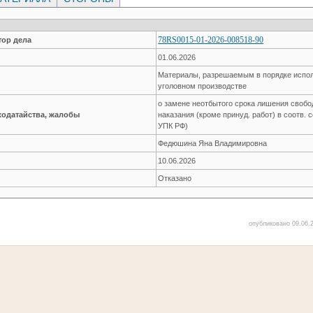
78RS0015-01-2026-008518-90
ор дела
01.06.2026
Материалы, разрешаемым в порядке испол
уголовном производстве
о замене неотбытого срока лишения своб
ходатайства, жалобы
наказания (кроме принуд. работ) в соотв. со
УПК РФ)
Федюшина Яна Владимировна
10.06.2026
Отказано
опубликовано 09.06.2