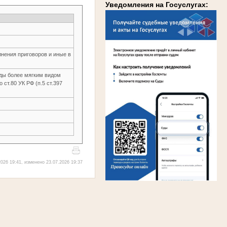
Уведомления на Госуслугах:
нения приговоров и иные в
оды более мягким видом
 ст.80 УК РФ (п.5 ст.397
026 19:41, изменено 23.07.2026 19:37