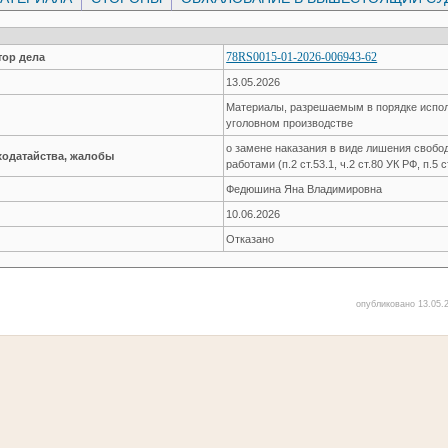
78RS0015-01-2026-006943-62
ор дела
13.05.2026
Материалы, разрешаемым в порядке испол
уголовном производстве
о замене наказания в виде лишения своб
ходатайства, жалобы
работами (п.2 ст.53.1, ч.2 ст.80 УК РФ, п.5 
Федюшина Яна Владимировна
10.06.2026
Отказано
опубликовано 13.05.2