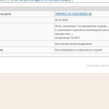
78RS0015-01-2026-005091-89
ор дела
06.04.2026
Иски, связанные с возмещением ущерба 
О взыскании страхового возмещения (вып
имущества) →
по договору ОСАГО
Евстратова Алена Андреевна
ла
Рассматривается единолично судьей
опубликовано 06.04.2