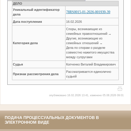
ДЕЛО
Уникальный идентификатор
78RS0015-01-2026-001939-39
дела
Дата поступления
16.02.2026
Споры, возникающие из
семейных правоотношений →
Другие, возникающие из
Категория дела
семейных отношений →
Дела по спорам о разделе
совместно нажитого имущества
между супругами
Судья
Копченко Виталий Владимирович
Рассматривается единолично
Признак рассмотрения дела
судьей
опубликовано 16.02.2026 13:41, изменено 05.08.2026 09:01
ПОДАЧА ПРОЦЕССУАЛЬНЫХ ДОКУМЕНТОВ В
ЭЛЕКТРОННОМ ВИДЕ