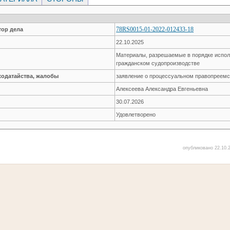
78RS0015-01-2022-012433-18
ор дела
22.10.2025
Материалы, разрешаемые в порядке испол
гражданском судопроизводстве
ходатайства, жалобы
заявление о процессуальном правопреемс
Алексеева Александра Евгеньевна
30.07.2026
Удовлетворено
опубликовано 22.10.2